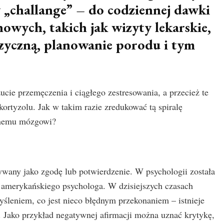
y „challange” – do codziennej dawki
wych, takich jak wizyty lekarskie,
izyczną, planowanie porodu i tym
cie przemęczenia i ciągłego zestresowania, a przecież te
kortyzolu. Jak w takim razie zredukować tą spiralę
snemu mózgowi?
ywany jako zgodę lub potwierdzenie. W psychologii została
 amerykańskiego psychologa. W dzisiejszych czasach
yśleniem, co jest nieco błędnym przekonaniem – istnieje
 Jako przykład negatywnej afirmacji można uznać krytykę,