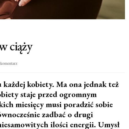
w ciąży
we
 komentarz
wpisie
Afirmacja
dla
u każdej kobiety. Ma ona jednak też
kobiet
kobiety staje przed ogromnym
w
ciąży
ich miesięcy musi poradzić sobie
równocześnie zadbać o drugi
iesamowitych ilości energii. Umysł