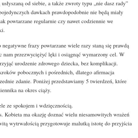
 usłyszaną od siebie, a także zwroty typu „nie dasz rady”
 w pojedynczych dawkach prawdopodobnie nie będą miały
ak powtarzane regularnie czy nawet codziennie we
ki.
 negatywne frazy powtarzane wiele razy staną się prawdą
c nam przezwyciężyć lęki i osiągnąć wymarzony cel. W
rzyjąć urodzenie zdrowego dziecka, bez komplikacji.
kroków pobocznych i pośrednich, dlatego afirmacja
zednie zdanie. Poniżej przedstawiamy 5 twierdzeń, które
ennika na okres ciąży.
e ze spokojem i wdzięcznością.
as. Kobieta ma okazję doznać wielu niesamowitych wrażeń
witą wytrwałością przygotowuje malutką istotę do przyjścia